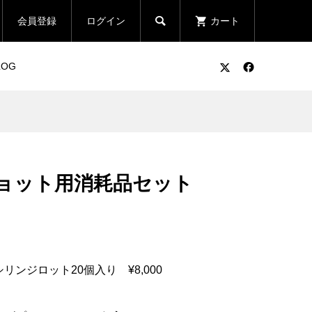

会員登録
ログイン
カート
LOG
素
パワーミストO4（専用酸素
水）
ョット用消耗品セット
¥7,280
(税込)
パワーミストO4
ンジロット20個入り ¥8,000
¥43,980
(税込)