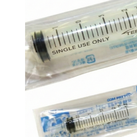
POWER 
ーソナル
5ℓ/1,000
¥8,800
(税