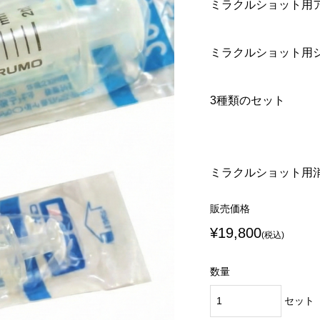
ミラクルショット用アダ
MIST 森呼吸O4 パ
パワージェット
 専用酸素水
ppm
ミラクルショット用シリ
¥16,500 ～ ¥792,000
込)
(税込)
3種類のセット
ミラクルショット用
販売価格
¥19,800
(税込)
数量
セット