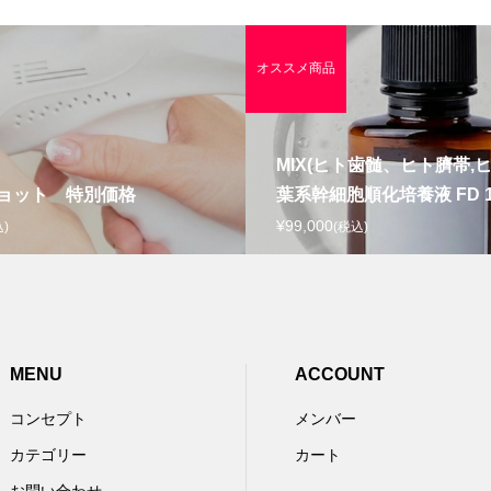
オススメ商品
MIX(ヒト歯髄、ヒト臍帯,ヒ
ョット 特別価格
葉系幹細胞順化培養液 FD 1ml
¥99,000
)
(税込)
MENU
ACCOUNT
コンセプト
メンバー
カテゴリー
カート