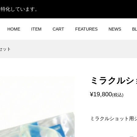
に特化しています。
HOME
ITEM
CART
FEATURES
NEWS
B
セット
MIST 森呼吸O4
パワーミストO4（専用酸
水）8本セット
ミラクルシ
¥58,080
税込)
(税込)
¥19,800
(税込)
MIST 森呼吸O4 パ
POWER MIST 森呼吸O4
ミラクルショット用シリ
¥165,000
税込)
(税込)