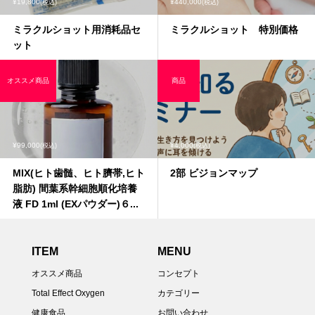
¥19,800
¥440,000
(税込)
(税込)
ミラクルショット用消耗品セ
ミラクルショット 特別価格
ット
オススメ商品
商品
¥99,000
¥4,000
(税込)
(税込)
MIX(ヒト歯髄、ヒト臍帯,ヒト
2部 ビジョンマップ
脂肪) 間葉系幹細胞順化培養
液 FD 1ml (EXパウダー)６...
ITEM
MENU
オススメ商品
コンセプト
Total Effect Oxygen
カテゴリー
健康食品
お問い合わせ